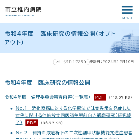
こ
メ
サ
本
こ
メ
本
こ
イ
イ
文
こ
イ
文
か
ン
ト
こ
か
ン
へ
MENU
ら
メ
内
こ
ら
メ
移
こ
サ
ニ
共
ま
フ
ニ
動
令和4年度 臨床研究の情報公開（オプト
こ
イ
ュ
通
で
ッ
ュ
し
か
アウト）
ト
ー
メ
タ
ー
ま
ら
内
こ
ニ
ー
へ
す
本
共
こ
ュ
メ
移
文
更新日：2024年12月10日
ページID:17250
通
ま
ー
ニ
動
で
メ
で
こ
ュ
し
す
ニ
こ
ー
ま
。
令和4年度 臨床研究の情報公開
ュ
ま
す
ー
で
令和4年度 倫理委員会審査内容（一覧表）
PDF
(113.07 KB)
No.1 消化器癌に対する化学療法で味覚異常を発症した
症例に関する他施設共同医師主導前向き観察研究（研究終
了）
PDF
(86.77 KB)
No.2 維持血液透析下の二次性副甲状腺機能亢進症患者