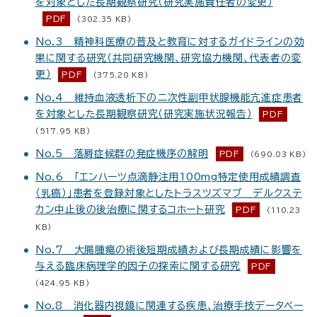
を対象とした長期観察研究（研究実施責任者の変更）
PDF
(302.35 KB)
No.3 精神科医療の普及と教育に対するガイドラインの効
果に関する研究（共同研究機関、研究協力機関、代表者の変
更）
PDF
(375.20 KB)
No.4 維持血液透析下の二次性副甲状腺機能亢進症患者
を対象とした長期観察研究（研究実施状況報告）
PDF
(517.95 KB)
No.5 落屑症候群の発症機序の解明
PDF
(690.03 KB)
No.6 「エンハーツ点滴静注用100mg特定使用成績調査
（乳癌）」患者を登録対象としたトラスツズマブ デルクステ
カン中止後の後治療に関するコホート研究
PDF
(110.23
KB)
No.7 大腸腫瘍の術後短期成績および長期成績に影響を
与える臨床病理学的因子の探索に関する研究
PDF
(424.95 KB)
No.8 消化器内視鏡に関連する疾患、治療手技データベー