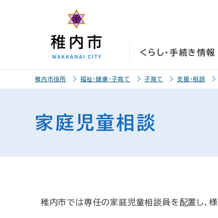
こ
こ
メ
サ
本
こ
メ
本
こ
こ
イ
イ
文
こ
イ
文
か
か
ン
ト
こ
か
ン
へ
ら
ら
メ
内
こ
ら
メ
移
くらし・手続き情報
サ
メ
ニ
共
ま
フ
ニ
動
イ
イ
ュ
通
で
ッ
ュ
し
こ
ト
ン
ー
メ
タ
ー
ま
稚内市役所
福祉・健康・子育て
子育て
支援・相談
こ
内
メ
こ
ニ
ー
へ
す
か
共
ニ
こ
ュ
メ
移
ら
通
ュ
ま
ー
ニ
動
家庭児童相談
本
メ
ー
で
こ
ュ
し
文
ニ
こ
ー
ま
で
ュ
ま
す
す
ー
で
。
稚内市では専任の家庭児童相談員を配置し、様