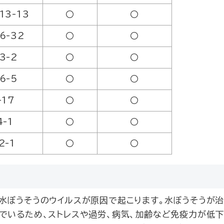
13-13
〇
〇
6-32
〇
〇
3-2
〇
〇
6-5
〇
〇
-17
〇
〇
-1
〇
〇
2-1
〇
〇
水ぼうそうのウイルスが原因で起こります。水ぼうそうが
でいるため、ストレスや過労、病気、加齢など免疫力が低