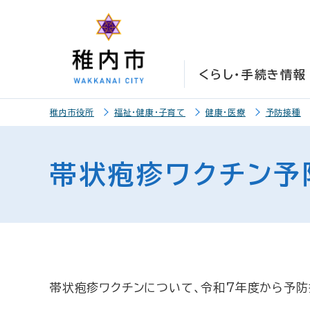
こ
こ
メ
サ
本
こ
メ
本
こ
こ
イ
イ
文
こ
イ
文
か
か
ン
ト
こ
か
ン
へ
ら
ら
メ
内
こ
ら
メ
移
くらし・手続き情報
サ
メ
ニ
共
ま
フ
ニ
動
イ
イ
ュ
通
で
ッ
ュ
し
こ
ト
ン
ー
メ
タ
ー
ま
稚内市役所
福祉・健康・子育て
健康・医療
予防接種
こ
内
メ
こ
ニ
ー
へ
す
か
共
ニ
こ
ュ
メ
移
ら
通
ュ
ま
ー
ニ
動
帯状疱疹ワクチン予
本
メ
ー
で
こ
ュ
し
文
ニ
こ
ー
ま
で
ュ
ま
す
す
ー
で
。
帯状疱疹ワクチンについて、令和7年度から予防