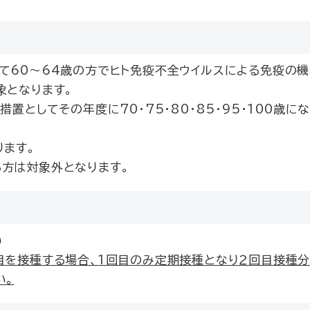
60～64歳の方でヒト免疫不全ウイルスによる免疫の機
象となります。
置としてその年度に70・75・80・85・95・100歳に
ります。
方は対象外となります。
)
目を接種する場合、1回目のみ定期接種となり２回目接種
い。