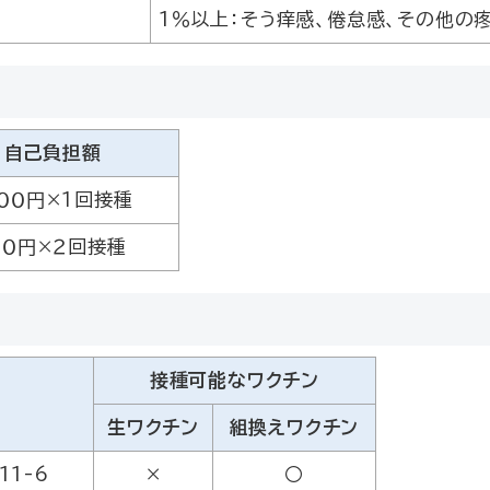
1％以上：そう痒感、倦怠感、その他の
自己負担額
００円×１回接種
００円×２回接種
接種可能なワクチン
所
生ワクチン
組換えワクチン
11-6
×
〇