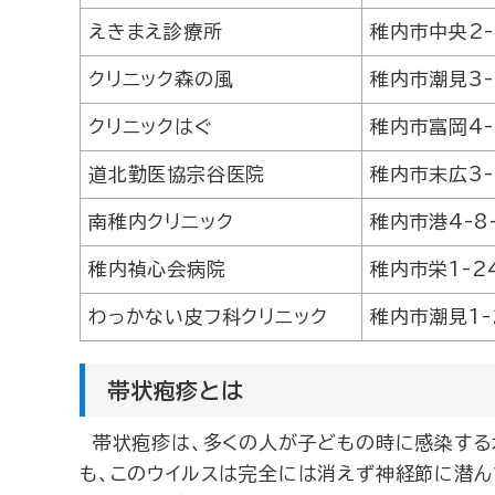
えきまえ診療所
稚内市中央2-
クリニック森の風
稚内市潮見3-
クリニックはぐ
稚内市富岡4-
道北勤医協宗谷医院
稚内市末広3-
南稚内クリニック
稚内市港4-8
稚内禎心会病院
稚内市栄1-24
わっかない皮フ科クリニック
稚内市潮見1-
帯状疱疹とは
帯状疱疹は、多くの人が子どもの時に感染する
も、このウイルスは完全には消えず神経節に潜ん