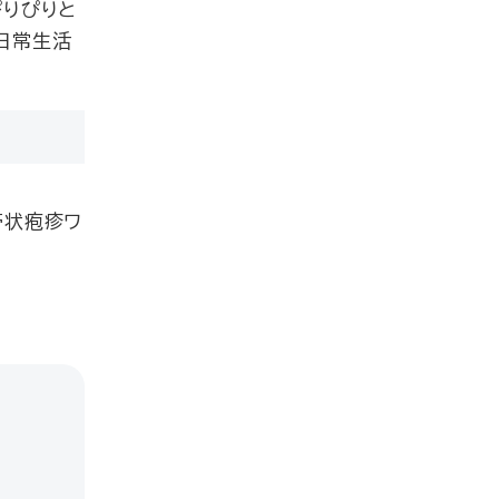
ぴりぴりと
日常生活
帯状疱疹ワ