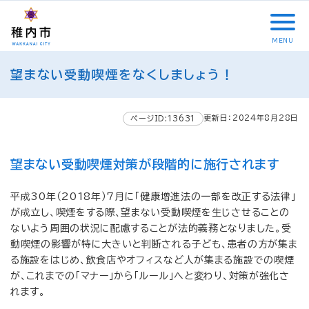
こ
メ
サ
本
こ
メ
本
こ
イ
イ
文
こ
イ
文
か
ン
ト
こ
か
ン
へ
MENU
ら
メ
内
こ
ら
メ
移
こ
サ
ニ
共
ま
フ
ニ
動
望まない受動喫煙をなくしましょう！
こ
イ
ュ
通
で
ッ
ュ
し
か
ト
ー
メ
タ
ー
ま
ら
内
こ
ニ
ー
へ
す
更新日：2024年8月28日
本
ページID:13631
共
こ
ュ
メ
移
文
通
ま
ー
ニ
動
で
メ
で
こ
ュ
し
望まない受動喫煙対策が段階的に施行されます
す
ニ
こ
ー
ま
。
ュ
ま
す
平成30年（2018年）7月に「健康増進法の一部を改正する法律」
ー
で
が成立し、喫煙をする際、望まない受動喫煙を生じさせることの
ないよう周囲の状況に配慮することが法的義務となりました。受
動喫煙の影響が特に大きいと判断される子ども、患者の方が集ま
る施設をはじめ、飲食店やオフィスなど人が集まる施設での喫煙
が、これまでの「マナー」から「ルール」へと変わり、対策が強化さ
れます。